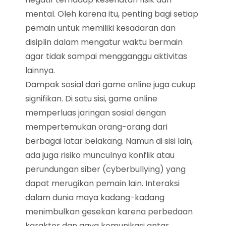
mental. Oleh karena itu, penting bagi setiap
pemain untuk memiliki kesadaran dan
disiplin dalam mengatur waktu bermain
agar tidak sampai mengganggu aktivitas
lainnya.
Dampak sosial dari game online juga cukup
signifikan. Di satu sisi, game online
memperluas jaringan sosial dengan
mempertemukan orang-orang dari
berbagai latar belakang. Namun di sisi lain,
ada juga risiko munculnya konflik atau
perundungan siber (cyberbullying) yang
dapat merugikan pemain lain. Interaksi
dalam dunia maya kadang-kadang
menimbulkan gesekan karena perbedaan
karakter dan gaya komunikasi antar