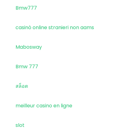
Bmw777
casinò online stranieri non aams
Mabosway
Bmw 777
สล็อต
meilleur casino en ligne
slot