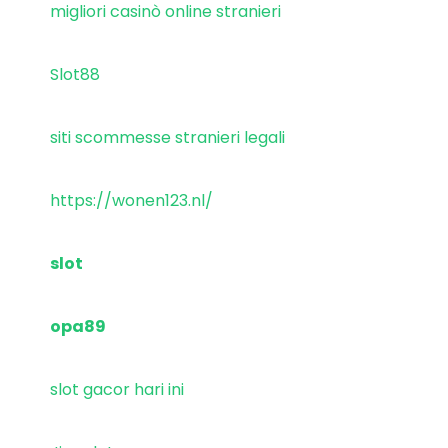
migliori casinò online stranieri
Slot88
siti scommesse stranieri legali
https://wonen123.nl/
slot
opa89
slot gacor hari ini