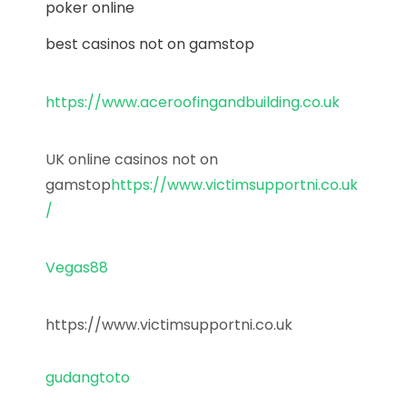
poker online
best casinos not on gamstop
https://www.aceroofingandbuilding.co.uk
UK online casinos not on
gamstop
https://www.victimsupportni.co.uk
/
Vegas88
https://www.victimsupportni.co.uk
gudangtoto