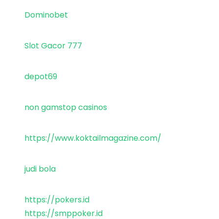
Dominobet
Slot Gacor 777
depot69
non gamstop casinos
https://www.koktailmagazine.com/
judi bola
https://pokers.id
https://smppoker.id