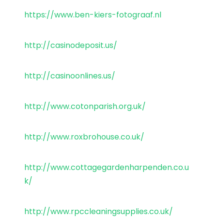
https://www.ben-kiers-fotograaf.nl
http://casinodeposit.us/
http://casinoonlines.us/
http://www.cotonparish.org.uk/
http://www.roxbrohouse.co.uk/
http://www.cottagegardenharpenden.co.u
k/
http://www.rpccleaningsupplies.co.uk/