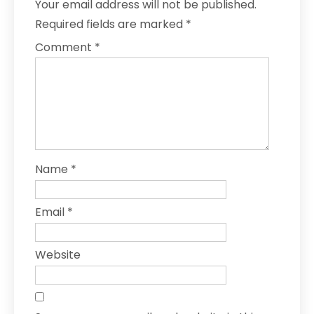
Your email address will not be published.
Required fields are marked
*
Comment
*
Name
*
Email
*
Website