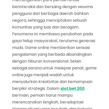
berinteraksi dan bersaing dengan sesama
pengguna dari berbagai daerah bahkan
negara, sehingga menciptakan sebuah
komunitas yang luas dan beragam.
Fenomena ini membawa perubahan pada
gaya hidup masyarakat, terutama generasi
muda. Game online memberikan sensasi
pengalaman yang berbeda dibandingkan
dengan hiburan konvensional. Selain
sebagai sarana untuk melepas penat, game
online juga menjadi wadah untuk
menyalurkan kreativitas dan kemampuan
berpikir strategis. Dalam
slot bet 200
bermain, pemain harus mampu
merencanakan langkah, beradaptasi
dengan situasi yang berubah, dan bekerja