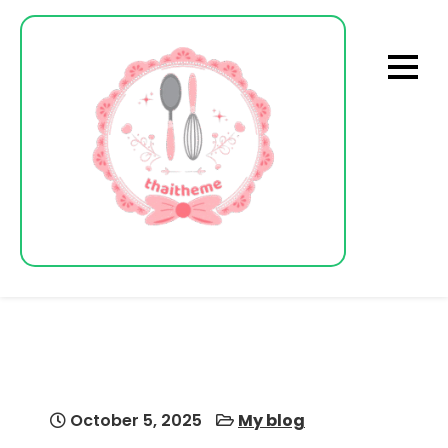
Skip
to
content
Vacation Dreams
October 5, 2025
My blog